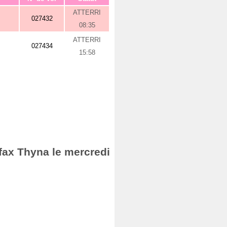
ATTERRI
027432
08:35
ATTERRI
027434
15:58
Sfax Thyna le mercredi