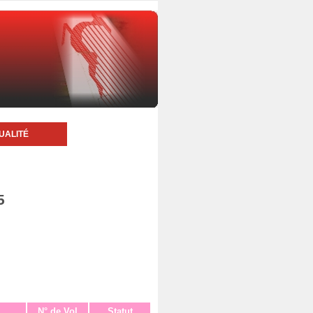
UALITÉ
5
N° de Vol
Statut