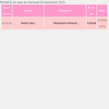
FRANCE en date du mercredi 03 décembre 2025
Heure
N° de
Origine
Compagnie
Statut
Locale
Vol
ATTERRI
10:05:00
PARIS ORLY
TRANSAVIA FRANCE
TO8098
09:52