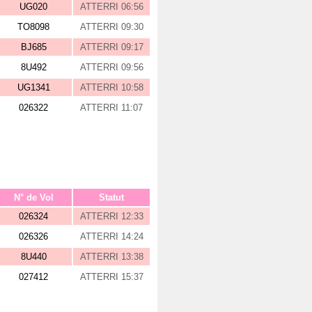
UG020
ATTERRI 06:56
TO8098
ATTERRI 09:30
BJ685
ATTERRI 09:17
8U492
ATTERRI 09:56
UG1341
ATTERRI 10:58
026322
ATTERRI 11:07
N° de Vol
Statut
026324
ATTERRI 12:33
026326
ATTERRI 14:24
8U440
ATTERRI 13:38
027412
ATTERRI 15:37