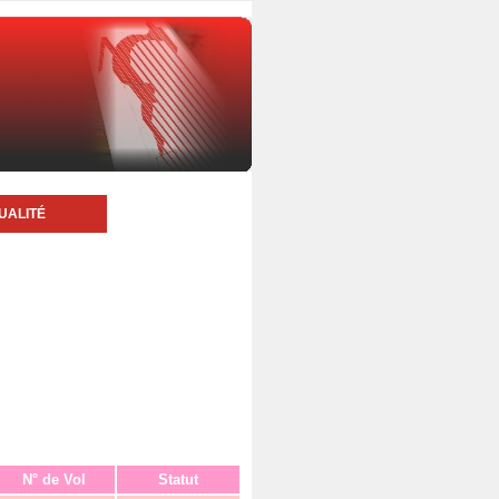
UALITÉ
N° de Vol
Statut