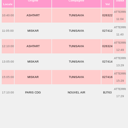
Origine
Compagnie
Statut
Locale
Vol
ATTERRI
10:40:00
ASHTART
TUNISAVIA
026322
11:04
ATTERRI
11:05:00
MISKAR
TUNISAVIA
027412
11:40
ATTERRI
12:10:00
ASHTART
TUNISAVIA
026324
12:49
ATTERRI
13:05:00
MISKAR
TUNISAVIA
027414
13:29
ATTERRI
15:05:00
MISKAR
TUNISAVIA
027416
15:29
ATTERRI
17:10:00
PARIS CDG
NOUVEL AIR
BJ763
17:29