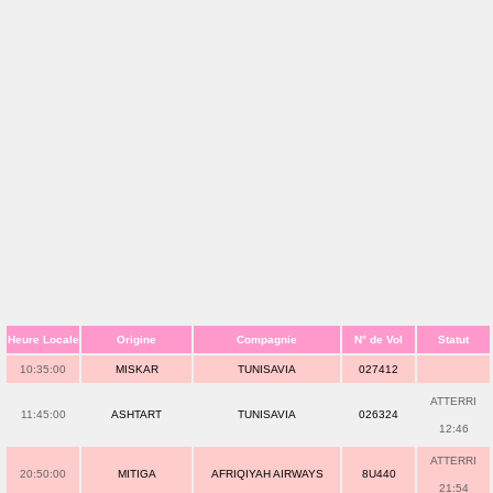
Heure Locale
Origine
Compagnie
N° de Vol
Statut
10:35:00
MISKAR
TUNISAVIA
027412
ATTERRI
11:45:00
ASHTART
TUNISAVIA
026324
12:46
ATTERRI
20:50:00
MITIGA
AFRIQIYAH AIRWAYS
8U440
21:54