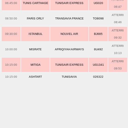
06:45:00
TUNIS CARTHAGE
TUNISAIR EXPRESS
UG020
06:47
ATTERRI
08:50:00
PARIS ORLY
TRANSAVIA FRANCE
TO8098
08:46
ATTERRI
09:30:00
ISTANBUL
NOUVEL AIR
BJ685
09:32
ATTERRI
10:00:00
MISRATE
AFRIQIYAH AIRWAYS
8U492
10:13
ATTERRI
10:15:00
MITIGA
TUNISAIR EXPRESS
UG1341
09:53
10:15:00
ASHTART
TUNISAVIA
026322