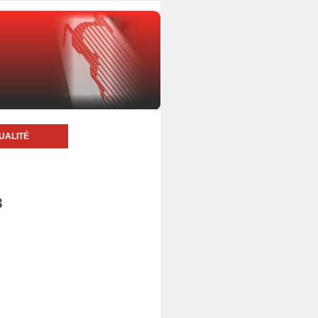
UALITÉ
3