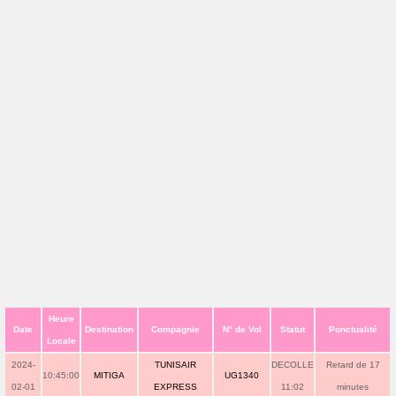
Heure
Date
Destination
Compagnie
N° de Vol
Statut
Ponctualité
Locale
2024-
TUNISAIR
DECOLLE
Retard de 17
10:45:00
MITIGA
UG1340
02-01
EXPRESS
11:02
minutes