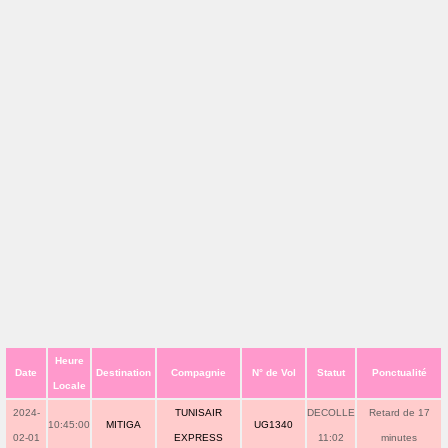
Heure
Date
Destination
Compagnie
N° de Vol
Statut
Ponctualité
Locale
2024-
TUNISAIR
DECOLLE
Retard de 17
10:45:00
MITIGA
UG1340
02-01
EXPRESS
11:02
minutes