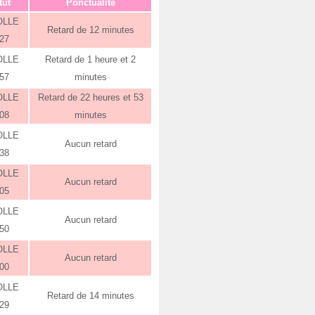
tut
Ponctualité
OLLE
Retard de 12 minutes
:27
OLLE
Retard de 1 heure et 2
:57
minutes
OLLE
Retard de 22 heures et 53
:08
minutes
OLLE
Aucun retard
:38
OLLE
Aucun retard
:05
OLLE
Aucun retard
:50
OLLE
Aucun retard
:00
OLLE
Retard de 14 minutes
:29