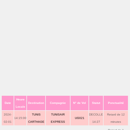
Heure
Date
Destination
Compagnie
N° de Vol
Statut
Ponctualité
Locale
2024-
TUNIS
TUNISAIR
DECOLLE
Retard de 12
14:15:00
UG021
02-01
CARTHAGE
EXPRESS
14:27
minutes