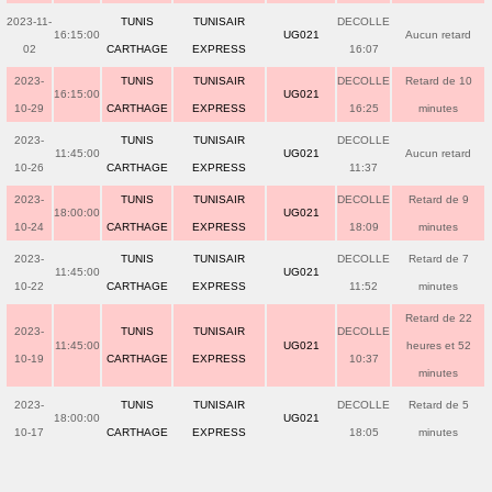
2023-11-
TUNIS
TUNISAIR
DECOLLE
16:15:00
UG021
Aucun retard
02
CARTHAGE
EXPRESS
16:07
2023-
TUNIS
TUNISAIR
DECOLLE
Retard de 10
16:15:00
UG021
10-29
CARTHAGE
EXPRESS
16:25
minutes
2023-
TUNIS
TUNISAIR
DECOLLE
11:45:00
UG021
Aucun retard
10-26
CARTHAGE
EXPRESS
11:37
2023-
TUNIS
TUNISAIR
DECOLLE
Retard de 9
18:00:00
UG021
10-24
CARTHAGE
EXPRESS
18:09
minutes
2023-
TUNIS
TUNISAIR
DECOLLE
Retard de 7
11:45:00
UG021
10-22
CARTHAGE
EXPRESS
11:52
minutes
Retard de 22
2023-
TUNIS
TUNISAIR
DECOLLE
11:45:00
UG021
heures et 52
10-19
CARTHAGE
EXPRESS
10:37
minutes
2023-
TUNIS
TUNISAIR
DECOLLE
Retard de 5
18:00:00
UG021
10-17
CARTHAGE
EXPRESS
18:05
minutes