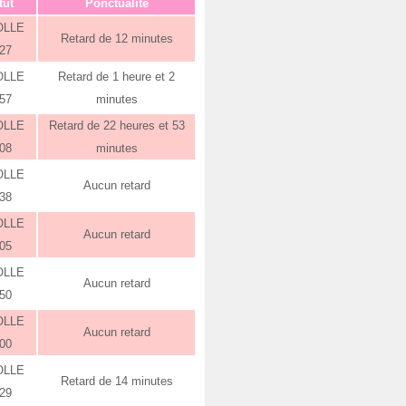
tut
Ponctualité
OLLE
Retard de 12 minutes
:27
OLLE
Retard de 1 heure et 2
:57
minutes
OLLE
Retard de 22 heures et 53
:08
minutes
OLLE
Aucun retard
:38
OLLE
Aucun retard
:05
OLLE
Aucun retard
:50
OLLE
Aucun retard
:00
OLLE
Retard de 14 minutes
:29