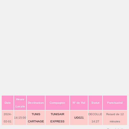
Heure
Date
Destination
Compagnie
N° de Vol
Statut
Ponctualité
Locale
2024-
TUNIS
TUNISAIR
DECOLLE
Retard de 12
14:15:00
UG021
02-01
CARTHAGE
EXPRESS
14:27
minutes