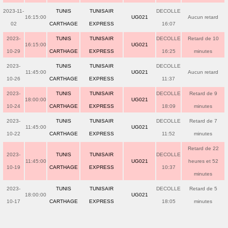
2023-11-
TUNIS
TUNISAIR
DECOLLE
16:15:00
UG021
Aucun retard
02
CARTHAGE
EXPRESS
16:07
2023-
TUNIS
TUNISAIR
DECOLLE
Retard de 10
16:15:00
UG021
10-29
CARTHAGE
EXPRESS
16:25
minutes
2023-
TUNIS
TUNISAIR
DECOLLE
11:45:00
UG021
Aucun retard
10-26
CARTHAGE
EXPRESS
11:37
2023-
TUNIS
TUNISAIR
DECOLLE
Retard de 9
18:00:00
UG021
10-24
CARTHAGE
EXPRESS
18:09
minutes
2023-
TUNIS
TUNISAIR
DECOLLE
Retard de 7
11:45:00
UG021
10-22
CARTHAGE
EXPRESS
11:52
minutes
Retard de 22
2023-
TUNIS
TUNISAIR
DECOLLE
11:45:00
UG021
heures et 52
10-19
CARTHAGE
EXPRESS
10:37
minutes
2023-
TUNIS
TUNISAIR
DECOLLE
Retard de 5
18:00:00
UG021
10-17
CARTHAGE
EXPRESS
18:05
minutes