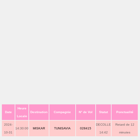
Heure
Date
Destination
Compagnie
N° de Vol
Statut
Ponctualité
Locale
2024-
DECOLLE
Retard de 12
14:30:00
MISKAR
TUNISAVIA
028415
10-31
14:42
minutes