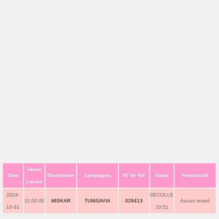
Heure
Date
Destination
Compagnie
N° de Vol
Statut
Ponctualité
Locale
2024-
DECOLLE
11:00:00
MISKAR
TUNISAVIA
028413
Aucun retard
10-31
10:51