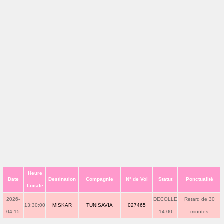
Heure
Date
Destination
Compagnie
N° de Vol
Statut
Ponctualité
Locale
2026-
DECOLLE
Retard de 30
13:30:00
MISKAR
TUNISAVIA
027465
04-15
14:00
minutes