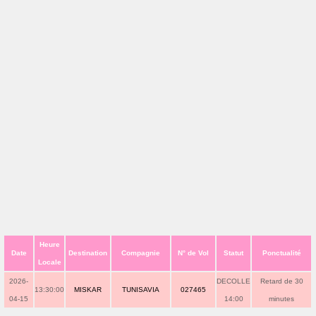
Heure
Date
Destination
Compagnie
N° de Vol
Statut
Ponctualité
Locale
2026-
DECOLLE
Retard de 30
13:30:00
MISKAR
TUNISAVIA
027465
04-15
14:00
minutes