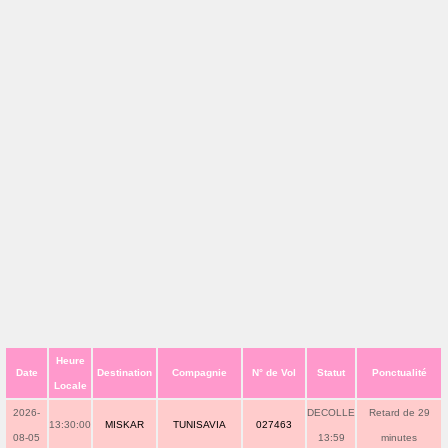
Heure
Date
Destination
Compagnie
N° de Vol
Statut
Ponctualité
Locale
2026-
DECOLLE
Retard de 29
13:30:00
MISKAR
TUNISAVIA
027463
08-05
13:59
minutes