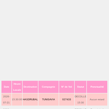
Heure
Date
Destination
Compagnie
N° de Vol
Statut
Ponctualité
Locale
2026-
DECOLLE
15:30:00
HASDRUBAL
TUNISAVIA
027433
Aucun retard
07-21
15:30