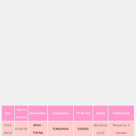
Heure
Date
Destination
Compagnie
N° de Vol
Statut
Ponctualité
Locale
2023-
SFAX -
DECOLLE
Retard de 2
14:00:00
TUNISAVIA
020000
08-02
THYNA
14:02
minutes