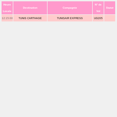
Heure
N° de
Destination
Compagnie
Statut
Locale
Vol
12:15:00
TUNIS CARTHAGE
TUNISAIR EXPRESS
UG205