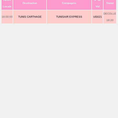
Destination
Compagnie
Statut
Locale
Vol
DECOLLE
18:00:00
TUNIS CARTHAGE
TUNISAIR EXPRESS
UG021
18:20