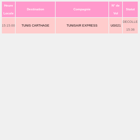
Heure
N° de
Destination
Compagnie
Statut
Locale
Vol
DECOLLE
15:15:00
TUNIS CARTHAGE
TUNISAIR EXPRESS
UG021
15:36