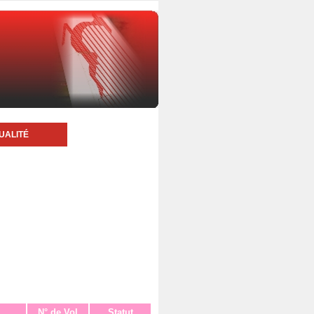
UALITÉ
N° de Vol
Statut