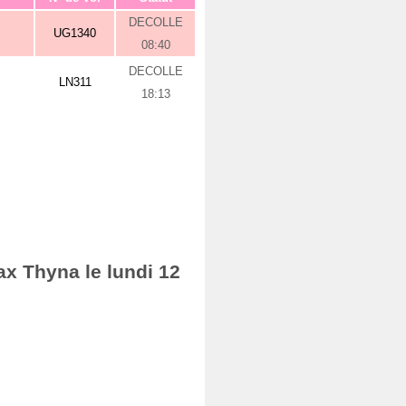
DECOLLE
UG1340
08:40
DECOLLE
LN311
18:13
ax Thyna le lundi 12