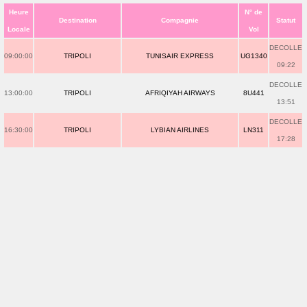
Heure
N° de
Destination
Compagnie
Statut
Locale
Vol
DECOLLE
09:00:00
TRIPOLI
TUNISAIR EXPRESS
UG1340
09:22
DECOLLE
13:00:00
TRIPOLI
AFRIQIYAH AIRWAYS
8U441
13:51
DECOLLE
16:30:00
TRIPOLI
LYBIAN AIRLINES
LN311
17:28