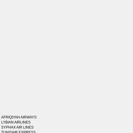
AFRIQIYAH AIRWAYS
LYBIAN AIRLINES
SYPHAX AIR LINES
TUNISAIR EXPRESS