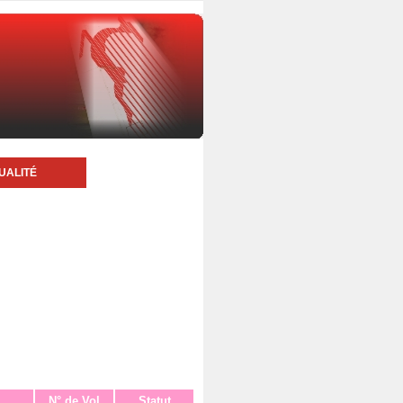
UALITÉ
N° de Vol
Statut