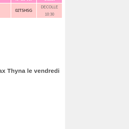
DECOLLE
02TSHSG
10:30
ax Thyna le vendredi