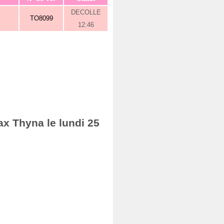
DECOLLE
TO8099
12:46
ax Thyna le lundi 25