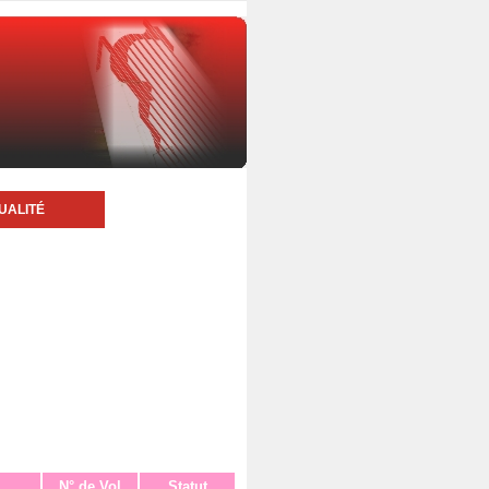
UALITÉ
N° de Vol
Statut