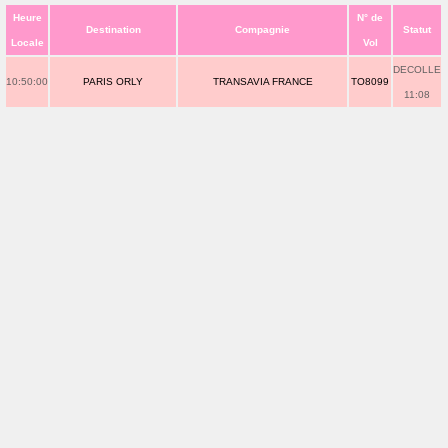
Heure
N° de
Destination
Compagnie
Statut
Locale
Vol
DECOLLE
10:50:00
PARIS ORLY
TRANSAVIA FRANCE
TO8099
11:08