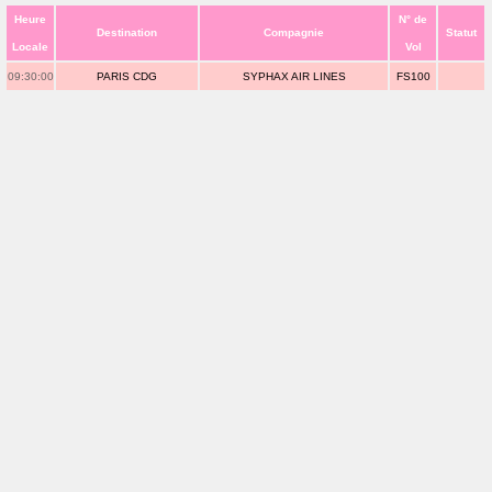
Heure
N° de
Destination
Compagnie
Statut
Locale
Vol
09:30:00
PARIS CDG
SYPHAX AIR LINES
FS100