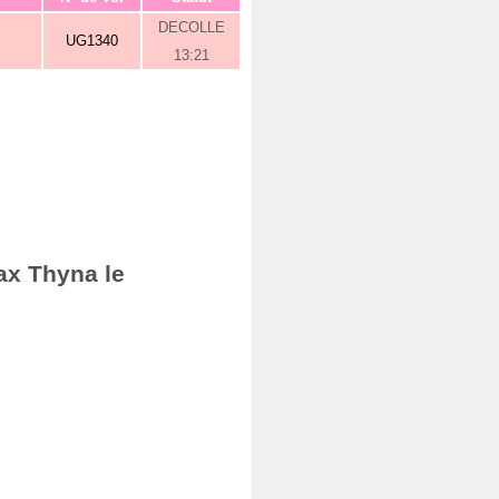
DECOLLE
UG1340
13:21
ax Thyna le