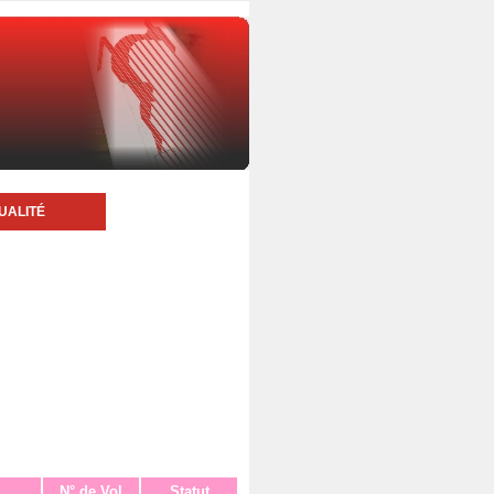
UALITÉ
N° de Vol
Statut