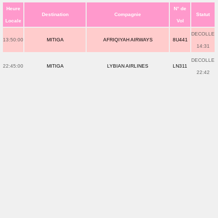
Heure
N° de
Destination
Compagnie
Statut
Locale
Vol
DECOLLE
13:50:00
MITIGA
AFRIQIYAH AIRWAYS
8U441
14:31
DECOLLE
22:45:00
MITIGA
LYBIAN AIRLINES
LN311
22:42