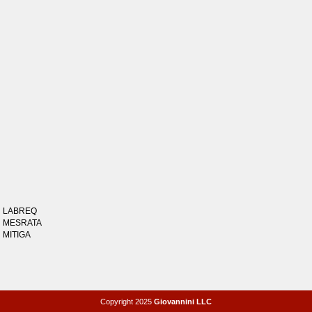
LABREQ
MESRATA
MITIGA
Copyright 2025
Giovannini LLC