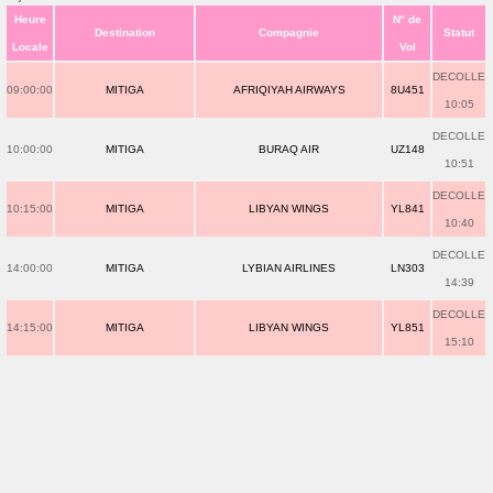
Heure
N° de
Destination
Compagnie
Statut
Locale
Vol
DECOLLE
09:00:00
MITIGA
AFRIQIYAH AIRWAYS
8U451
10:05
DECOLLE
10:00:00
MITIGA
BURAQ AIR
UZ148
10:51
DECOLLE
10:15:00
MITIGA
LIBYAN WINGS
YL841
10:40
DECOLLE
14:00:00
MITIGA
LYBIAN AIRLINES
LN303
14:39
DECOLLE
14:15:00
MITIGA
LIBYAN WINGS
YL851
15:10