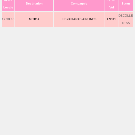
Destination
Compagnie
Statut
Locale
Vol
DECOLLE
17:30:00
MITIGA
LIBYAN ARAB AIRLINES
LN311
18:55