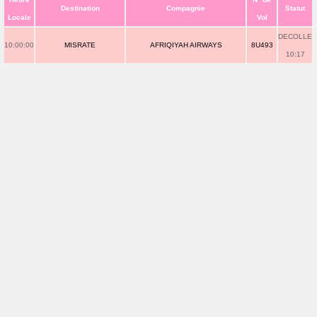
Destination
Compagnie
Statut
Locale
Vol
DECOLLE
10:00:00
MISRATE
AFRIQIYAH AIRWAYS
8U493
10:17