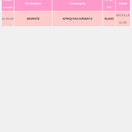
Destination
Compagnie
Statut
Locale
Vol
DECOLLE
11:00:00
MISRATE
AFRIQIYAH AIRWAYS
8U493
11:05