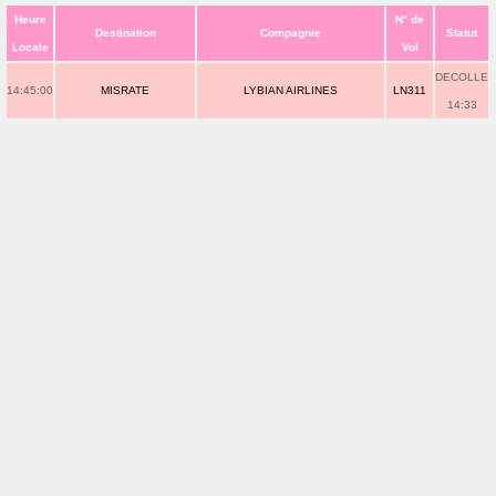
Heure
N° de
Destination
Compagnie
Statut
Locale
Vol
DECOLLE
14:45:00
MISRATE
LYBIAN AIRLINES
LN311
14:33