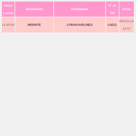
Heure
N° de
Destination
Compagnie
Statut
Locale
Vol
DECOLLE
14:45:00
MISRATE
LYBIAN AIRLINES
LN311
16:57