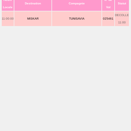
Destination
Compagnie
Statut
Locale
Vol
DECOLLE
11:00:00
MISKAR
TUNISAVIA
025461
11:00