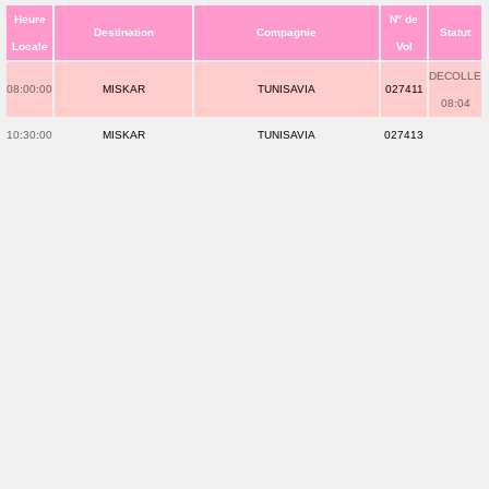
Heure
N° de
Destination
Compagnie
Statut
Locale
Vol
DECOLLE
08:00:00
MISKAR
TUNISAVIA
027411
08:04
10:30:00
MISKAR
TUNISAVIA
027413