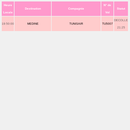
Heure
N° de
Destination
Compagnie
Statut
Locale
Vol
DECOLLE
19:50:00
MEDINE
TUNISAIR
TU5007
21:25