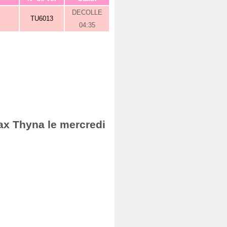
DECOLLE
TU6013
04:35
fax Thyna le mercredi