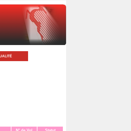
UALITÉ
N° de Vol
Statut