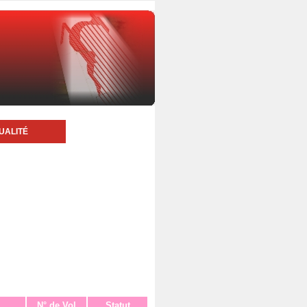
UALITÉ
N° de Vol
Statut