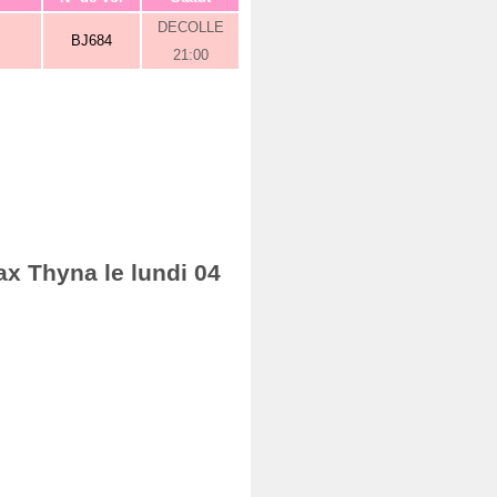
DECOLLE
BJ684
21:00
ax Thyna le lundi 04