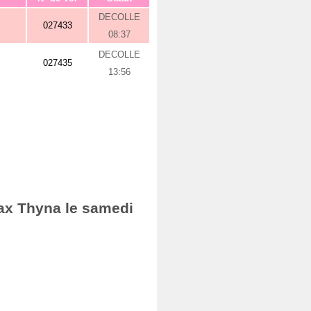
DECOLLE
027433
08:37
DECOLLE
027435
13:56
fax Thyna le samedi