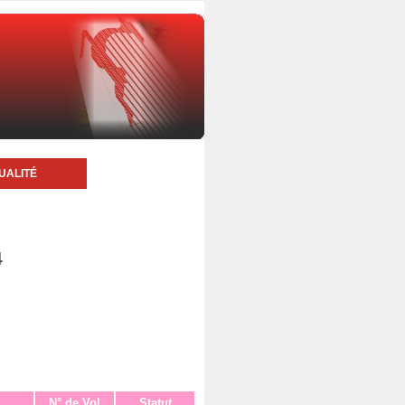
UALITÉ
4
N° de Vol
Statut