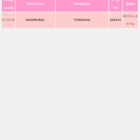
Destination
Compagnie
Statut
Locale
Vol
DECOLLE
07:30:00
HASDRUBAL
TUNISAVIA
026431
07:51