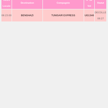
Destination
Compagnie
Statut
Locale
Vol
DECOLLE
08:15:00
BENGHAZI
TUNISAIR EXPRESS
UG1346
08:27