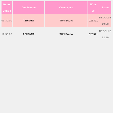
Heure
N° de
Destination
Compagnie
Statut
Locale
Vol
DECOLLE
09:30:00
ASHTART
TUNISAVIA
027321
10:08
DECOLLE
12:30:00
ASHTART
TUNISAVIA
025321
12:19