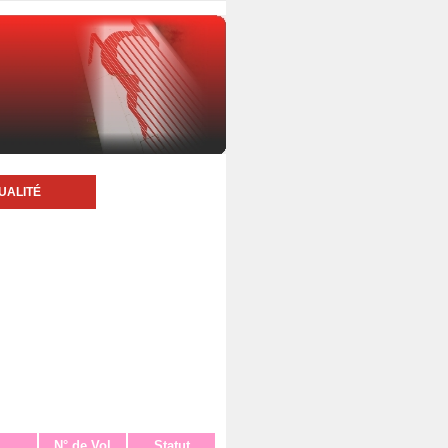
UALITÉ
N° de Vol
Statut