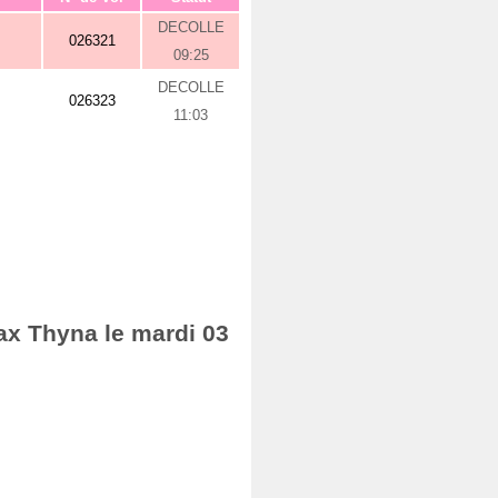
DECOLLE
026321
09:25
DECOLLE
026323
11:03
ax Thyna le mardi 03