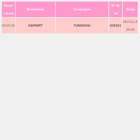
Heure
N° de
Destination
Compagnie
Statut
Locale
Vol
DECOLLE
09:00:00
ASHTART
TUNISAVIA
026321
09:00