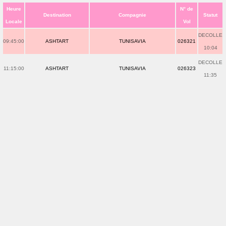
Heure
N° de
Destination
Compagnie
Statut
Locale
Vol
DECOLLE
09:45:00
ASHTART
TUNISAVIA
026321
10:04
DECOLLE
11:15:00
ASHTART
TUNISAVIA
026323
11:35